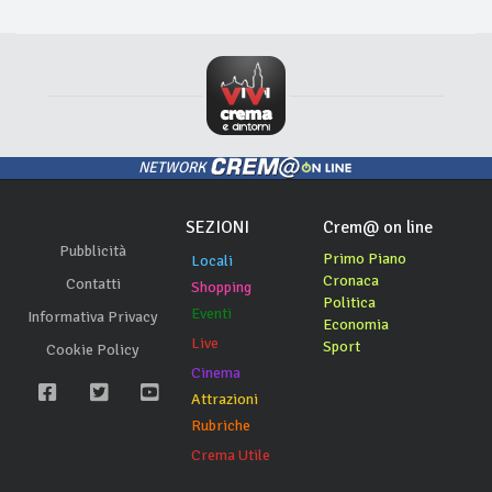
NETWORK
SEZIONI
Crem@ on line
Pubblicità
Primo Piano
Locali
Cronaca
Contatti
Shopping
Politica
Eventi
Informativa Privacy
Economia
Live
Sport
Cookie Policy
Cinema
Attrazioni
Rubriche
Crema Utile