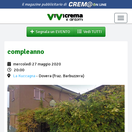
il magazine pubblicitario di
Toggle
naviga
Segnala un EVENTO
Vedi TUTTI
compleanno
mercoledì 27 maggio 2020
20:00
La Kuccagna
- Dovera (fraz. Barbuzzera)