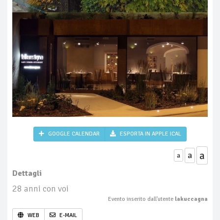
GOOGLE CALENDAR
ESPORTA IN APPLE ICAL
a
a
a
Dettagli
28 anni con voi
Evento inserito dall'utente
lakuccagna
WEB
E-MAIL