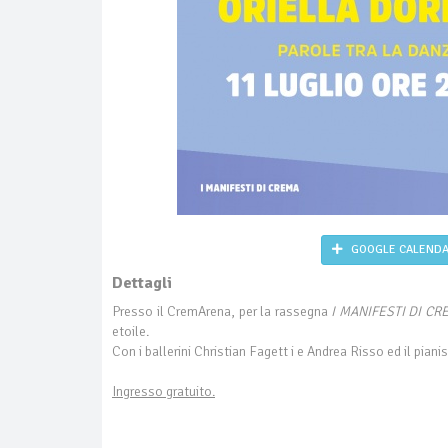
GOOGLE CALEND
Dettagli
Presso il CremArena, per la rassegna
I MANIFESTI DI CR
etoile.
Con i ballerini Christian Fagett i e Andrea Risso ed il pianis
Ingresso gratuito.