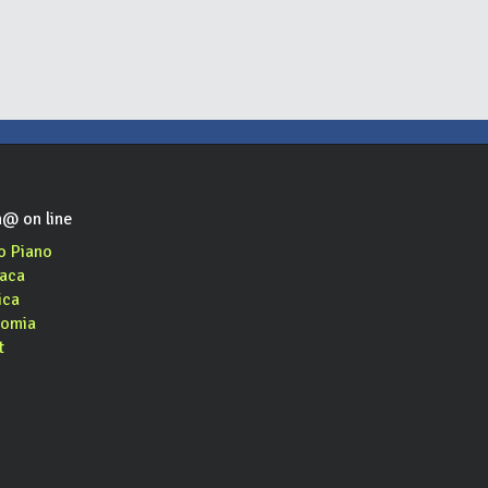
@ on line
o Piano
aca
ica
omia
t