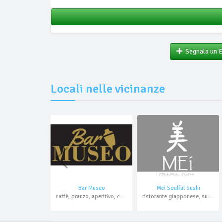
Segnala un 
Locali nelle vicinanze
Bar Museo
Meì Soulful Sushi
caffè, pranzo, aperitivo, cocktail bar
ristorante giapponese, sushi bar, aperitivo, cocktail bar, asporto, domicilio