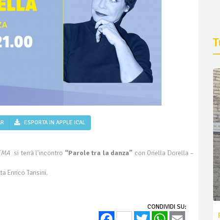
T
AR
ESPORTA IN APPLE ICAL
EMA
si terrà l'incontro
“Parole tra la danza”
con Oriella Dorella –
ta Enrico Tansini.
CONDIVIDI SU:
Facebook
Twitter
WhatsApp
Email