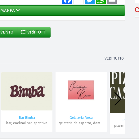
C
MAPPA
EVENTO
Vedi TUTTI
VEDI TUTTO
Bar Bimba
Gelateria Rosa
Pizzeria C
bar, cocktail bar, aperitivo
gelateria da asporto, domicilio
pizzeria al tran