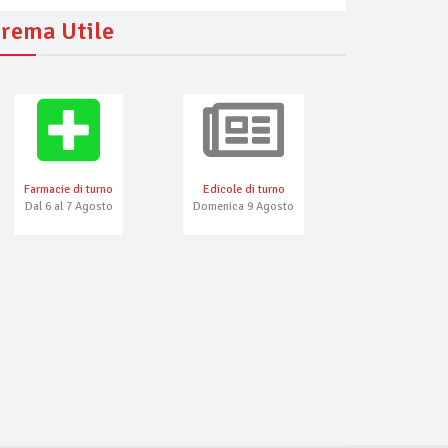
rema Utile
Farmacie di turno
Edicole di turno
Numeri Emerg
Dal 6 al 7 Agosto
Domenica 9 Agosto
Unika Cremeria
Caffé Strauss Bar
astello
gelateria da asporto, domicilio
caffè
cio, asporto