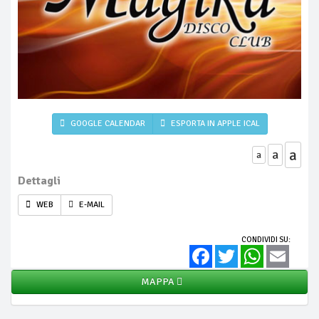
GOOGLE CALENDAR
ESPORTA IN APPLE ICAL
a
a
a
Dettagli
WEB
E-MAIL
CONDIVIDI SU:
Facebook
Twitter
WhatsApp
Email
MAPPA