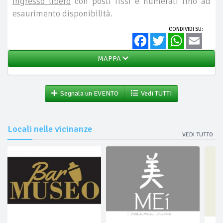
Ingresso libero
con posti fissi e numerati fino ad
esaurimento disponibilità.
CONDIVIDI SU:
Facebook
Twitter
WhatsApp
Email
MAPPA
Segnala un EVENTO
Vedi TUTTI
Locali nelle vicinanze
VEDI TUTTO