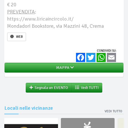
€ 20
PREVENDITA
:
https://www.liricaincircolo.it/
Mondadori Bookstore, via Mazzini 48, Crema
WEB
CONDIVIDI SU:
Facebook
Twitter
WhatsApp
Email
MAPPA
Segnala un EVENTO
Vedi TUTTI
Locali nelle vicinanze
VEDI TUTTO