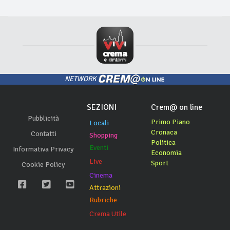
NETWORK
SEZIONI
Crem@ on line
Pubblicità
Primo Piano
Locali
Cronaca
Contatti
Shopping
Politica
Eventi
Informativa Privacy
Economia
Live
Sport
Cookie Policy
Cinema
Attrazioni
Rubriche
Crema Utile