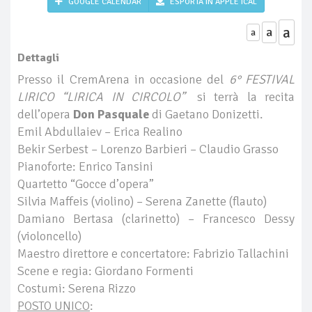
GOOGLE CALENDAR
ESPORTA IN APPLE ICAL
a
a
a
Dettagli
Presso il CremArena in occasione del
6° FESTIVAL
LIRICO “LIRICA IN CIRCOLO”
si terrà la recita
dell’opera
Don Pasquale
di Gaetano Donizetti.
Emil Abdullaiev – Erica Realino
Bekir Serbest – Lorenzo Barbieri – Claudio Grasso
Pianoforte: Enrico Tansini
Quartetto “Gocce d’opera”
Silvia Maffeis (violino) – Serena Zanette (flauto)
Damiano Bertasa (clarinetto) – Francesco Dessy
(violoncello)
Maestro direttore e concertatore: Fabrizio Tallachini
Scene e regia: Giordano Formenti
Costumi: Serena Rizzo
POSTO UNICO
: