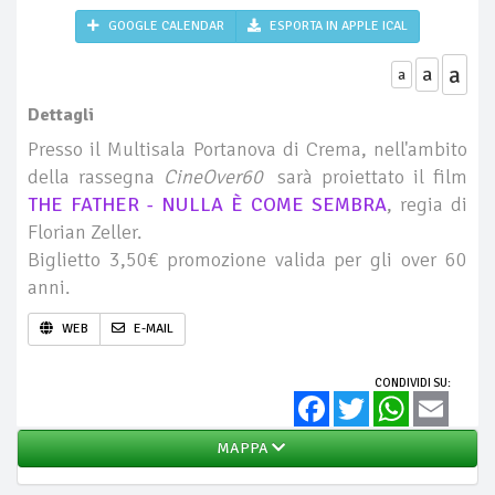
GOOGLE CALENDAR
ESPORTA IN APPLE ICAL
a
a
a
Dettagli
Presso il Multisala Portanova di Crema, nell'ambito
della rassegna
CineOver60
sarà proiettato il film
THE FATHER - NULLA È COME SEMBRA
, regia di
Florian Zeller.
Biglietto 3,50€ promozione valida per gli over 60
anni.
WEB
E-MAIL
CONDIVIDI SU:
Facebook
Twitter
WhatsApp
Email
MAPPA