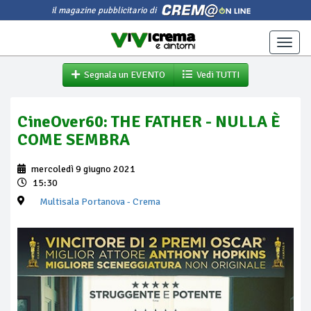
il magazine pubblicitario di
Toggle
naviga
Segnala un EVENTO
Vedi TUTTI
CineOver60: THE FATHER - NULLA È
COME SEMBRA
mercoledì 9 giugno 2021
15:30
Multisala Portanova
- Crema