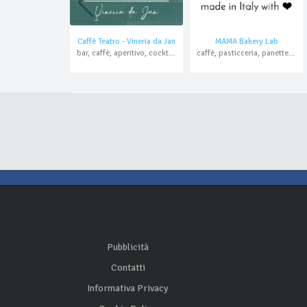
Caffè Teatro - Vineria da Jan
MAMA Bakery Lab
bar, caffè, aperitivo, cocktail bar
caffè, pasticceria, panetteria, pizzeria, aperitivo, asporto
Pubblicità
Contatti
Informativa Privacy