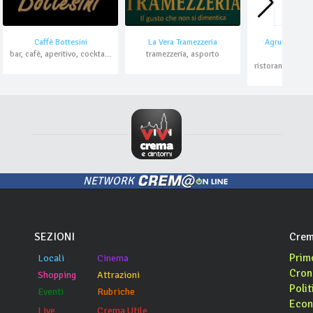
Caffè Bottesini
La Vera Tramezzeria
Agrumi Miche
bar, cafè, aperitivo, cocktail bar
tramezzeria, asporto
Oster
NETWORK
SEZIONI
Crem
Prim
Locali
Cinema
Cron
Shopping
Attrazioni
Polit
Eventi
Rubriche
Econ
Live
Crema Utile