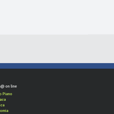
langelo e
Le Tavole del Chiostro
Bar e Tas
ia
ristorante, pranzo di lavoro
bar, caffè, aperitivo, asporto
ristorante, enoteca, aperitivo, osteria
@ on line
o Piano
aca
ica
omia