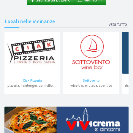
Segnala un EVENTO
Vedi TUTTI
Locali nelle vicinanze
VEDI TUTTO
Ciak Pizzeria
Sottovento
pizzeria, hamburger, domicilio, asporto
wine bar, enoteca, aperitivo