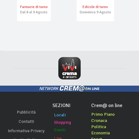
Farmacie di turno
Edicole di turno
Dal 8 al 9 Agosto
Domenica 9 Agosto
NETWORK
SEZIONI
Crem@ on line
Pubblicità
Primo Piano
Locali
Cronaca
Contatti
Shopping
Politica
Eventi
Informativa Privacy
Economia
Live