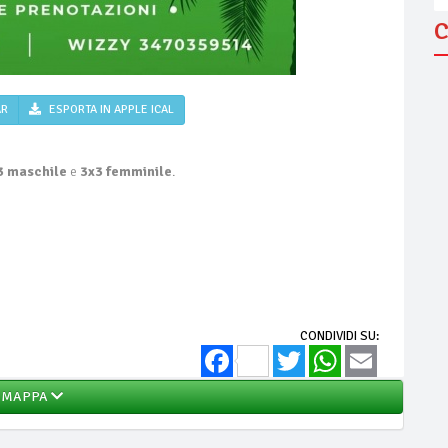
C
AR
ESPORTA IN APPLE ICAL
3 maschile
e
3x3 femminile
.
CONDIVIDI SU:
Facebook
Twitter
WhatsApp
Email
MAPPA