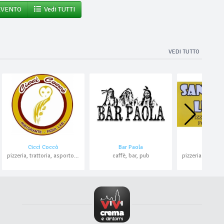
EVENTO
Vedi TUTTI
VEDI TUTTO
Ciccì Coccò
Bar Paola
Santa L
pizzeria, trattoria, asporto, pranzo di lavoro, pesce, domicilio
caffè, bar, pub