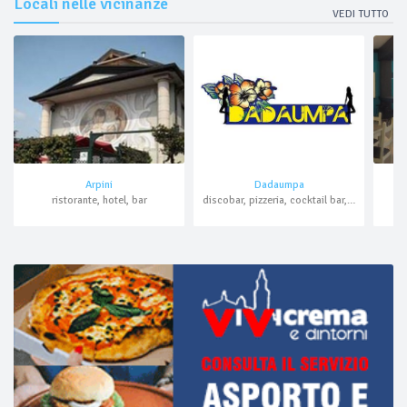
Locali nelle vicinanze
VEDI TUTTO
Arpini
Dadaumpa
ristorante, hotel, bar
discobar, pizzeria, cocktail bar, aperitivo