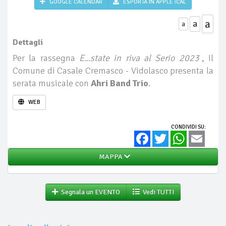
GOOGLE CALENDAR
ESPORTA IN APPLE ICAL
a
a
a
Dettagli
Per la rassegna
E...state in riva al Serio 2023
, il
Comune di Casale Cremasco - Vidolasco presenta la
serata musicale con
Ahri Band Trio
.
WEB
CONDIVIDI SU:
Facebook
Twitter
WhatsApp
Email
MAPPA
Segnala un EVENTO
Vedi TUTTI