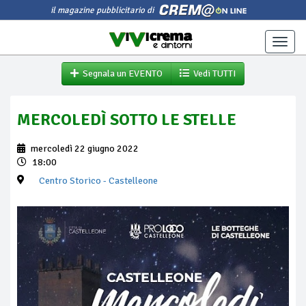
il magazine pubblicitario di
Toggle
naviga
Segnala un EVENTO
Vedi TUTTI
MERCOLEDÌ SOTTO LE STELLE
mercoledì 22 giugno 2022
18:00
Centro Storico
- Castelleone