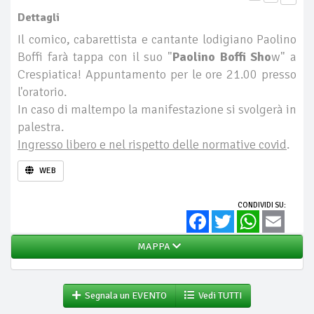
Dettagli
Il comico, cabarettista e cantante lodigiano Paolino
Boffi farà tappa con il suo "
Paolino Boffi Sho
w" a
Crespiatica! Appuntamento per le ore 21.00 presso
l'oratorio.
In caso di maltempo la manifestazione si svolgerà in
palestra.
Ingresso libero e nel rispetto delle normative covid
.
WEB
CONDIVIDI SU:
Facebook
Twitter
WhatsApp
Email
MAPPA
Segnala un EVENTO
Vedi TUTTI