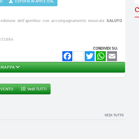
AR
ESPORTA IN APPLE ICAL
C
a edizione dell'aperitivo con accompagnamento musicale
SALUTO
631884
CONDIVIDI SU:
Facebook
Twitter
WhatsApp
Email
MAPPA
EVENTO
Vedi TUTTI
VEDI TUTTO