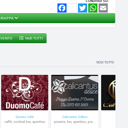
CONDIVIDI SU:
Facebook
Twitter
WhatsApp
Email
MAPPA
EVENTO
Vedi TUTTI
VEDI TUTTO
Duomo Cafè
Calicantus Délice
Caffè Ma
caffè, cocktail bar, aperitivo
pizzeria, bar, aperitivo, pranzo di lavoro, asporto, domicilio
bar