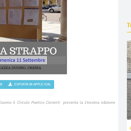
T
AR
ESPORTA IN APPLE ICAL
a Duomo il
Circolo Poetico Correnti
presenta la 26esima edizione