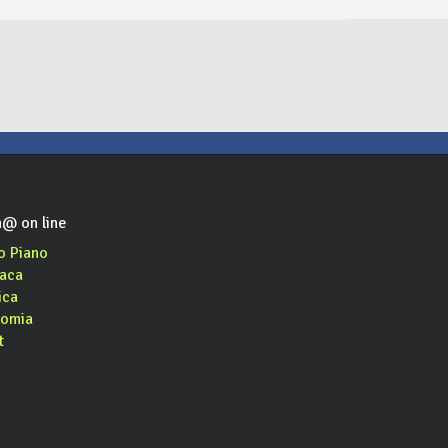
@ on line
o Piano
aca
ica
omia
t