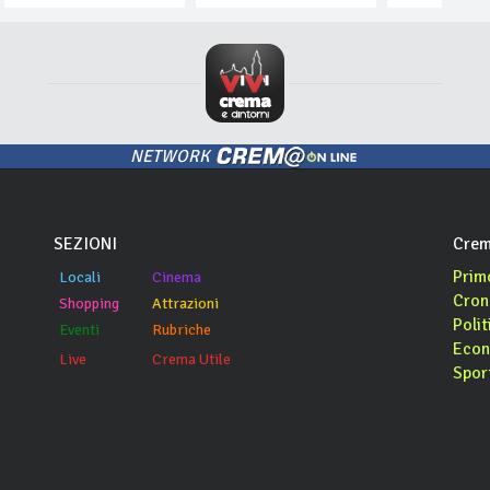
NETWORK
SEZIONI
Crem
Prim
Locali
Cinema
Cron
Shopping
Attrazioni
Polit
Eventi
Rubriche
Econ
Live
Crema Utile
Spor