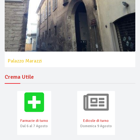
Palazzo Marazzi
Crema Utile
Farmacie di turno
Edicole di turno
Dal 6 al 7 Agosto
Domenica 9 Agosto