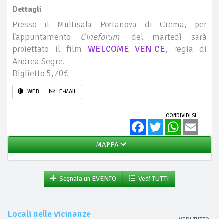
Dettagli
Presso il Multisala Portanova di Crema, per
l'appuntamento
Cineforum
del martedì sarà
proiettato il film
WELCOME VENICE
, regia di
Andrea Segre.
Biglietto 5,70€
WEB
E-MAIL
CONDIVIDI SU:
Facebook
Twitter
WhatsApp
Email
MAPPA
Segnala un EVENTO
Vedi TUTTI
Locali nelle vicinanze