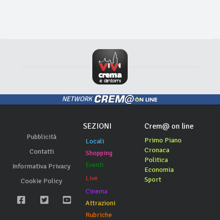
NETWORK
SEZIONI
Crem@ on line
Pubblicità
Primo Piano
Locali
Cronaca
Contatti
Shopping
Politica
Eventi
Informativa Privacy
Economia
Live
Sport
Cookie Policy
Cinema
Attrazioni
Rubriche