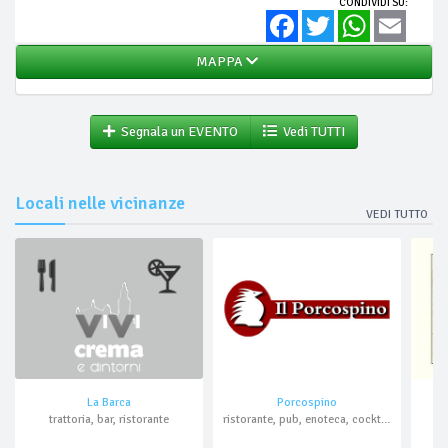
CONDIVIDI SU:
Facebook
Twitter
WhatsApp
Email
MAPPA
Segnala un EVENTO
Vedi TUTTI
Locali nelle vicinanze
VEDI TUTTO
La Barca
Porcospino
trattoria, bar, ristorante
ristorante, pub, enoteca, cocktail bar