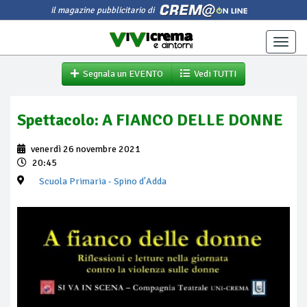
il magazine pubblicitario di
Toggle
naviga
Segnala un EVENTO
Vedi TUTTI
Spettacolo: A FIANCO DELLE DONNE
venerdì 26 novembre 2021
20:45
Scuola Primaria
- Spino d'Adda