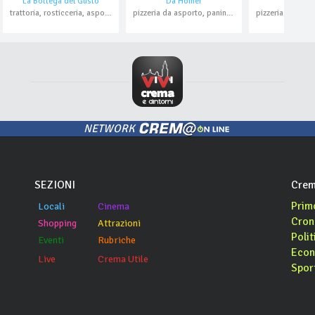
La Bottega del Gusto
Da Homer
L'Itali
trattoria, rosticceria, asporto, domicilio
pizzeria da asporto, paninoteca, domicilio
NETWORK
SEZIONI
Crem
Prim
Locali
Cinema
Cron
Shopping
Attrazioni
Polit
Eventi
Rubriche
Econ
Live
Crema Utile
Spor