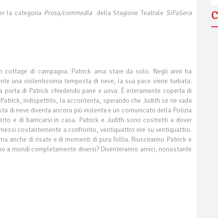
C
er la categoria
Prosa/commedia
della Stagione Teatrale
SiFaSera
un cottage di campagna. Patrick ama stare da solo. Negli anni ha
ante una violentissima tempesta di neve, la sua pace viene turbata.
la porta di Patrick chiedendo pane e uova. È interamente coperta di
i! Patrick, indispettito, la accontenta, sperando che Judith se ne vada
sta di neve diventa ancora più violenta e un comunicato della Polizia
aperto e di barricarsi in casa. Patrick e Judith sono costretti a dover
ti messi costantemente a confronto, ventiquattro ore su ventiquattro.
, ma anche di risate e di momenti di pura follia. Riusciranno Patrick e
ano a mondi completamente diversi? Diventeranno amici, nonostante