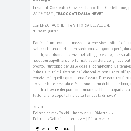
Presso il Cineteatro Giovanni Paolo II di Castelleone, p
2021-2022
,
"BLOCCATI DALLA NEVE"
.
con ENZO IACCHETTI e VITTORIA BELVEDERE
di Peter Quilter
Patrick è un uomo di mezza età che vive solitario in 
sviluppato una sorta di misantropia. Un giorno però, dur
Judith, una donna che vive nel villaggio vicino, bussa al
neve. Sui capelli si sono formati addirittura dei ghiacciol
presto. Purtroppo per lui le cose si complicano. La tempe
intima a tutti gli abitanti dei dintorni di non uscire all’
convivere in quella quarantena forzata. Due caratteri for
Lo scontro è inevitabile. Seguono giorni di litigi continui
Judith a trovare dei punti in comune, sebbene apparteng
tutto, anche dopo la fine della tempesta di neve?
BIGLIETTI
:
Poltronissime/Palchi – Intero 27 € | Ridotto 25 €
Poltrone/Galleria – Intero 22 € | Ridotto 20 €
WEB
E-MAIL