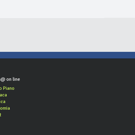
ana
Drago Tarantasio
Don Felipe
pizzeria da asporto, domicilio
pizzeria da asporto, domicilio
pizzeria, ristorante, asporto, domicilio
@ on line
o Piano
aca
ica
omia
t