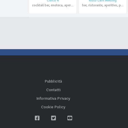
Civico 4
Risto Cafè Meeting
cocktail bar, enoteca, aperitivo
bar, ristorante, aperitivo, pranzo di lavoro, domicilio, asporto
Pubblicità
Contatti
Informativa Privacy
Cookie Policy