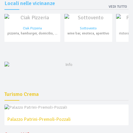
Locali nelle vicinanze
VEDI TUTTO
Ciak Pizzeria
Sottovento
P
pizzeria, hamburger, domicilio, asporto
wine bar, enoteca, aperitivo
Turismo Crema
Palazzo Patrini-Premoli-Pozzali