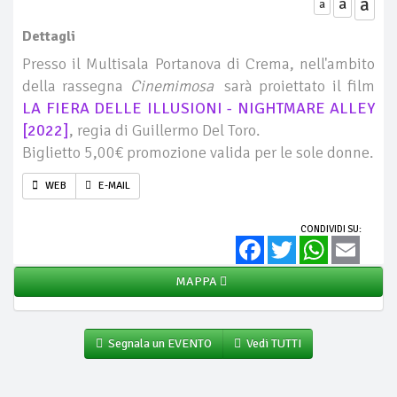
a
a
a
Dettagli
Presso il Multisala Portanova di Crema, nell'ambito
della rassegna
Cinemimosa
sarà proiettato il film
LA FIERA DELLE ILLUSIONI - NIGHTMARE ALLEY
[2022]
, regia di Guillermo Del Toro.
Biglietto 5,00€ promozione valida per le sole donne.
WEB
E-MAIL
CONDIVIDI SU:
Facebook
Twitter
WhatsApp
Email
MAPPA
Segnala un EVENTO
Vedi TUTTI