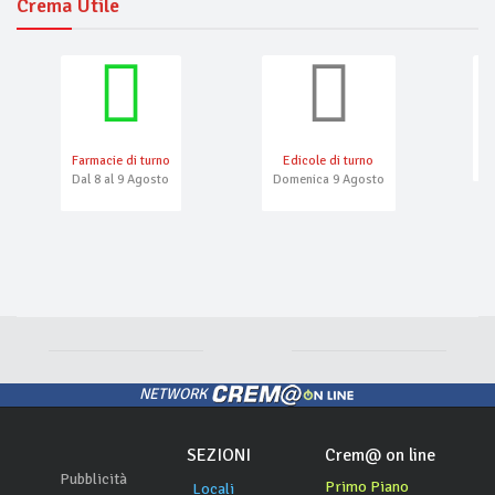
Crema Utile
Farmacie di turno
Edicole di turno
N
Dal 8 al 9 Agosto
Domenica 9 Agosto
NETWORK
SEZIONI
Crem@ on line
Pubblicità
Primo Piano
Locali