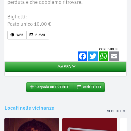
perduta e che dobbiamo ritrovare.
Biglietti
:
Posto unico 10,00 €
WEB
E-MAIL
CONDIVIDI SU:
Facebook
Twitter
WhatsApp
Email
MAPPA
Segnala un EVENTO
Vedi TUTTI
Locali nelle vicinanze
VEDI TUTTO