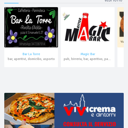
VEDI TUTTO
Bar La Torre
Magic Bar
bar, aperitivi, domicilio, asporto
pub, birreria, bar, aperitivo, paninoteca