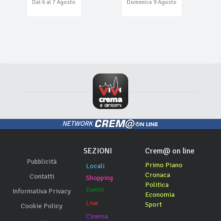
Dal 6 al 7 Agosto
Domenica 9 Agosto
NETWORK
SEZIONI
Crem@ on line
Pubblicità
Primo Piano
Locali
Cronaca
Contatti
Shopping
Politica
Eventi
Informativa Privacy
Economia
Live
Sport
Cookie Policy
Cinema