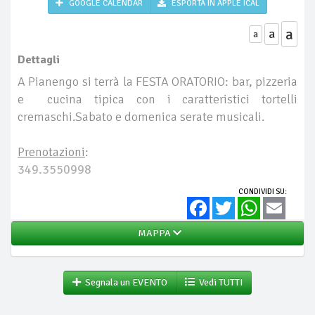
GOOGLE CALENDAR
ESPORTA IN APPLE ICAL
a
a
a
Dettagli
A Pianengo si terrà la FESTA ORATORIO: bar, pizzeria
e cucina tipica con i caratteristici tortelli
cremaschi.Sabato e domenica serate musicali.
Prenotazioni
:
349.3550998
CONDIVIDI SU:
Facebook
Twitter
WhatsApp
Email
MAPPA
Segnala un EVENTO
Vedi TUTTI