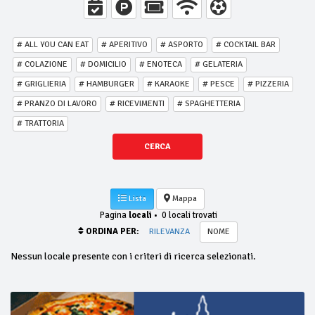
# ALL YOU CAN EAT
# APERITIVO
# ASPORTO
# COCKTAIL BAR
# COLAZIONE
# DOMICILIO
# ENOTECA
# GELATERIA
# GRIGLIERIA
# HAMBURGER
# KARAOKE
# PESCE
# PIZZERIA
# PRANZO DI LAVORO
# RICEVIMENTI
# SPAGHETTERIA
# TRATTORIA
CERCA
Lista
Mappa
Pagina
locali
•
0 locali trovati
ORDINA PER:
RILEVANZA
NOME
Nessun locale presente con i criteri di ricerca selezionati.