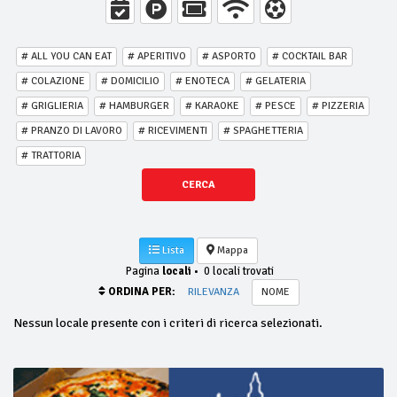
# ALL YOU CAN EAT
# APERITIVO
# ASPORTO
# COCKTAIL BAR
# COLAZIONE
# DOMICILIO
# ENOTECA
# GELATERIA
# GRIGLIERIA
# HAMBURGER
# KARAOKE
# PESCE
# PIZZERIA
# PRANZO DI LAVORO
# RICEVIMENTI
# SPAGHETTERIA
# TRATTORIA
CERCA
Lista
Mappa
Pagina
locali
•
0 locali trovati
ORDINA PER:
RILEVANZA
NOME
Nessun locale presente con i criteri di ricerca selezionati.