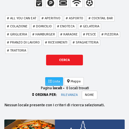
# ALL YOU CAN EAT
# APERITIVO
# ASPORTO
# COCKTAIL BAR
# COLAZIONE
# DOMICILIO
# ENOTECA
# GELATERIA
# GRIGLIERIA
# HAMBURGER
# KARAOKE
# PESCE
# PIZZERIA
# PRANZO DI LAVORO
# RICEVIMENTI
# SPAGHETTERIA
# TRATTORIA
CERCA
Lista
Mappa
Pagina
locali
•
0 locali trovati
ORDINA PER:
RILEVANZA
NOME
Nessun locale presente con i criteri di ricerca selezionati.