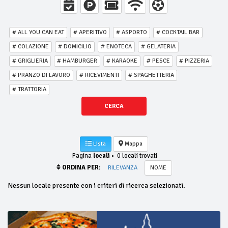
# ALL YOU CAN EAT
# APERITIVO
# ASPORTO
# COCKTAIL BAR
# COLAZIONE
# DOMICILIO
# ENOTECA
# GELATERIA
# GRIGLIERIA
# HAMBURGER
# KARAOKE
# PESCE
# PIZZERIA
# PRANZO DI LAVORO
# RICEVIMENTI
# SPAGHETTERIA
# TRATTORIA
CERCA
Lista
Mappa
Pagina
locali
•
0 locali trovati
ORDINA PER:
RILEVANZA
NOME
Nessun locale presente con i criteri di ricerca selezionati.