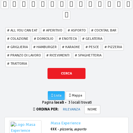
# ALL YOU CAN EAT
# APERITIVO
# ASPORTO
# COCKTAIL BAR
# COLAZIONE
# DOMICILIO
# ENOTECA
# GELATERIA
# GRIGLIERIA
# HAMBURGER
# KARAOKE
# PESCE
# PIZZERIA
# PRANZO DI LAVORO
# RICEVIMENTI
# SPAGHETTERIA
# TRATTORIA
CERCA
Lista
Mappa
Pagina
locali
•
3 locali trovati
ORDINA PER:
RILEVANZA
NOME
Masa Experience
€€€ -
pizzeria, asporto