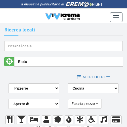
il magazine pubblicitario di
Toggle
naviga
Ricerca locali
ALTRI FILTRI
Fascia prezzo