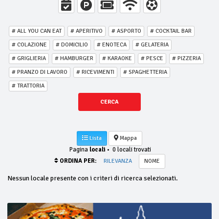
# ALL YOU CAN EAT
# APERITIVO
# ASPORTO
# COCKTAIL BAR
# COLAZIONE
# DOMICILIO
# ENOTECA
# GELATERIA
# GRIGLIERIA
# HAMBURGER
# KARAOKE
# PESCE
# PIZZERIA
# PRANZO DI LAVORO
# RICEVIMENTI
# SPAGHETTERIA
# TRATTORIA
CERCA
Lista
Mappa
Pagina
locali
•
0 locali trovati
ORDINA PER:
RILEVANZA
NOME
Nessun locale presente con i criteri di ricerca selezionati.