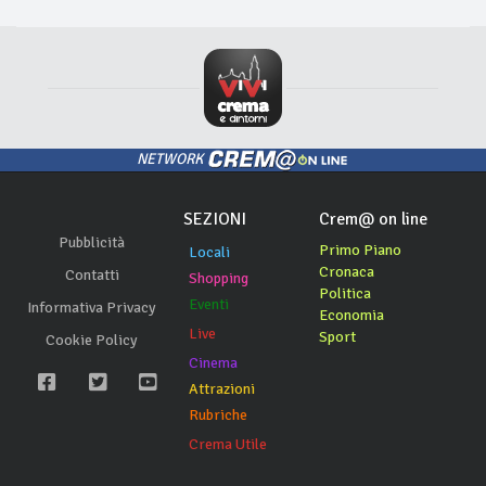
NETWORK
SEZIONI
Crem@ on line
Pubblicità
Primo Piano
Locali
Cronaca
Contatti
Shopping
Politica
Eventi
Informativa Privacy
Economia
Live
Sport
Cookie Policy
Cinema
Attrazioni
Rubriche
Crema Utile