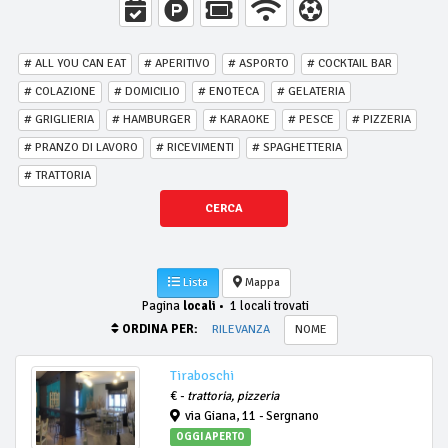
# ALL YOU CAN EAT
# APERITIVO
# ASPORTO
# COCKTAIL BAR
# COLAZIONE
# DOMICILIO
# ENOTECA
# GELATERIA
# GRIGLIERIA
# HAMBURGER
# KARAOKE
# PESCE
# PIZZERIA
# PRANZO DI LAVORO
# RICEVIMENTI
# SPAGHETTERIA
# TRATTORIA
CERCA
Lista
Mappa
Pagina
locali
•
1 locali trovati
ORDINA PER:
RILEVANZA
NOME
Tiraboschi
€ -
trattoria, pizzeria
via Giana, 11 - Sergnano
OGGI APERTO