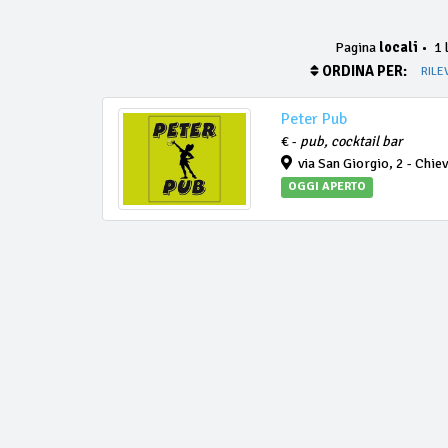
Pagina
locali
•
1 l
ORDINA PER:
RILE
Peter Pub
€ -
pub, cocktail bar
via San Giorgio, 2 - Chie
OGGI APERTO