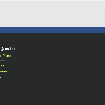
@ on line
o Piano
aca
ica
omia
t