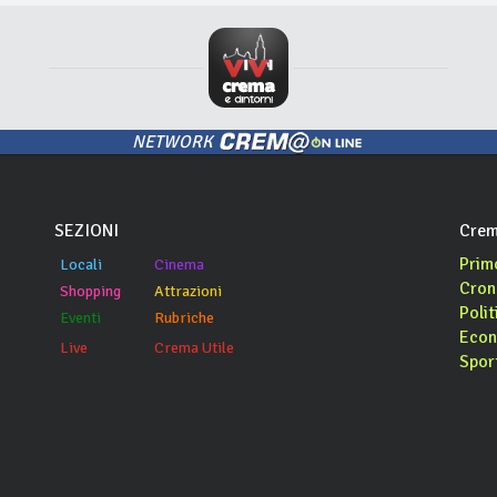
NETWORK
SEZIONI
Crem
Prim
Locali
Cinema
Cron
Shopping
Attrazioni
Polit
Eventi
Rubriche
Econ
Live
Crema Utile
Spor