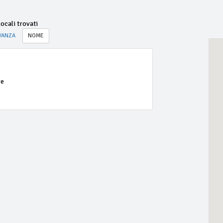
ocali trovati
VANZA
NOME
ve