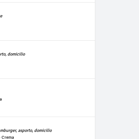
te
rto, domicilio
a
amburger, asporto, domicilio
- Crema