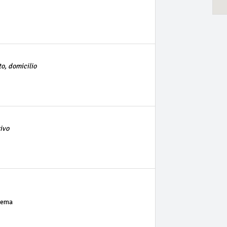
o, domicilio
tivo
rema