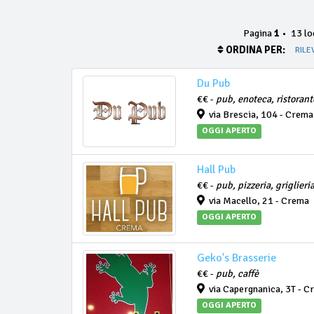
Pagina
1
•
13 loc
ORDINA PER:
RILE
Du Pub
€€ -
pub, enoteca, ristorant
via Brescia, 104 - Crema
OGGI APERTO
Hall Pub
€€ -
pub, pizzeria, griglier
via Macello, 21 - Crema
OGGI APERTO
Geko's Brasserie
€€ -
pub, caffè
via Capergnanica, 3T - C
OGGI APERTO