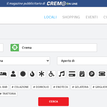
il magazine pubblicitario di
LOCALI
SHOPPING
EVENTI
C
IL BAR
# COLAZIONE
# DOMICILIO
# ENOTECA
# GELATERIA
# GRIGLIER
# TRATTORIA
CERCA