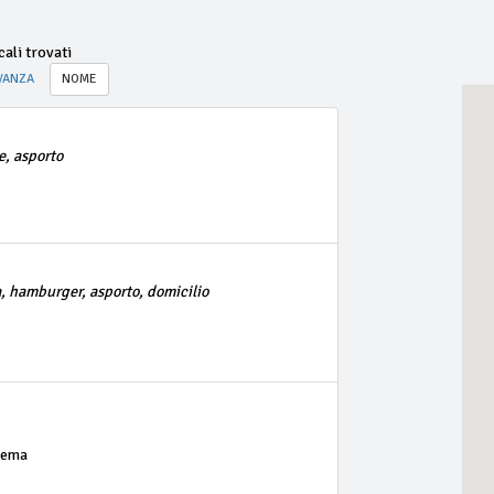
ali trovati
VANZA
NOME
e, asporto
ia, hamburger, asporto, domicilio
rema