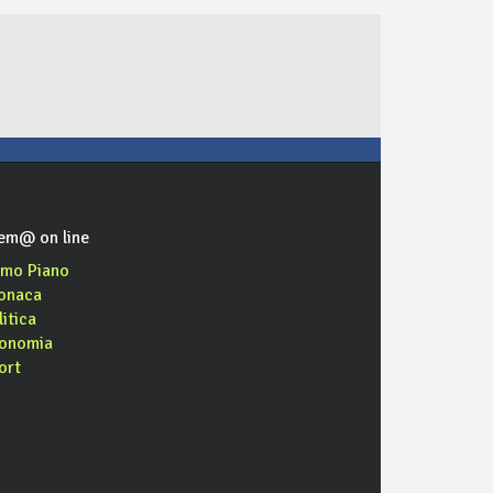
em@ on line
imo Piano
onaca
litica
onomia
ort