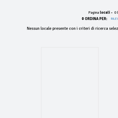
Pagina
locali
•
0 l
ORDINA PER:
RILE
Nessun locale presente con i criteri di ricerca selez