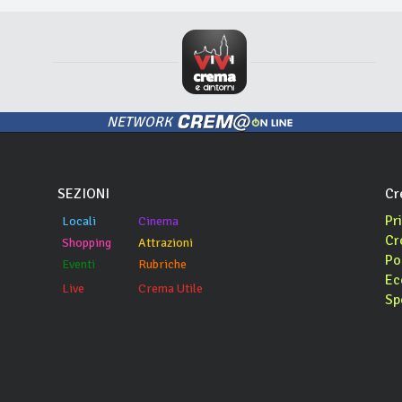
NETWORK
SEZIONI
Cr
Pr
Locali
Cinema
Cr
Shopping
Attrazioni
Po
Eventi
Rubriche
Ec
Live
Crema Utile
Sp