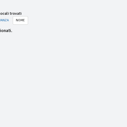
ocali trovati
VANZA
NOME
ionati.