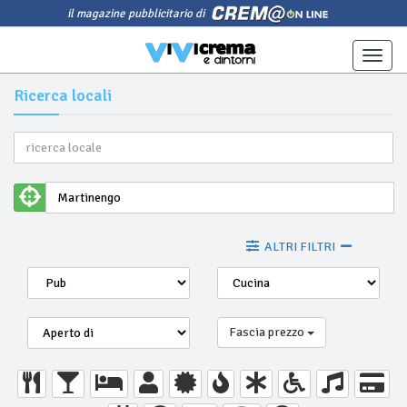
il magazine pubblicitario di
Toggle
naviga
Ricerca locali
ALTRI FILTRI
Fascia prezzo