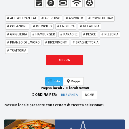
# ALL YOU CAN EAT
# APERITIVO
# ASPORTO
# COCKTAIL BAR
# COLAZIONE
# DOMICILIO
# ENOTECA
# GELATERIA
# GRIGLIERIA
# HAMBURGER
# KARAOKE
# PESCE
# PIZZERIA
# PRANZO DI LAVORO
# RICEVIMENTI
# SPAGHETTERIA
# TRATTORIA
CERCA
Lista
Mappa
Pagina
locali
•
0 locali trovati
ORDINA PER:
RILEVANZA
NOME
Nessun locale presente con i criteri di ricerca selezionati.