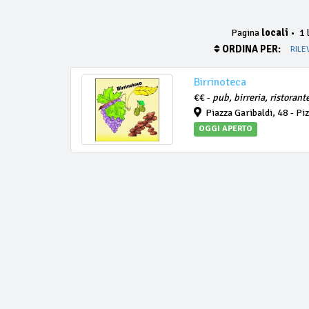
Pagina
locali
•
1 l
ORDINA PER:
RILE
Birrinoteca
€€ -
pub, birreria, ristorant
Piazza Garibaldi, 48 - Pi
OGGI APERTO