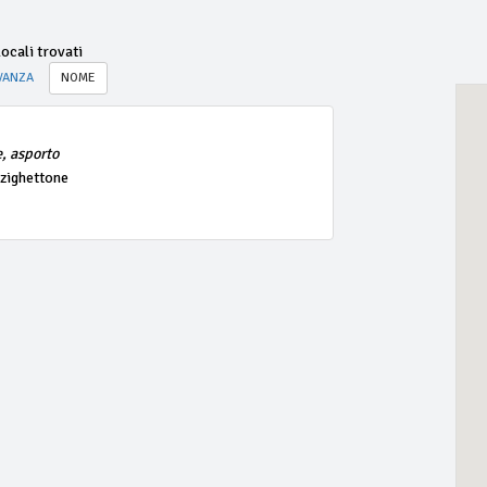
ocali trovati
VANZA
NOME
e, asporto
zzighettone