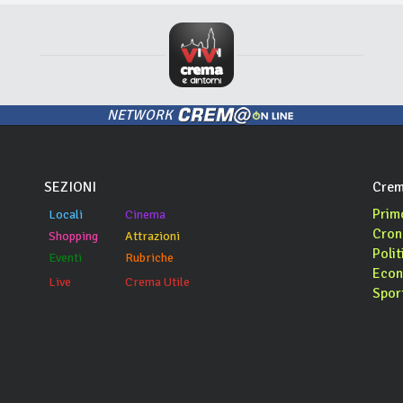
NETWORK
SEZIONI
Crem
Prim
Locali
Cinema
Cron
Shopping
Attrazioni
Polit
Eventi
Rubriche
Econ
Live
Crema Utile
Spor