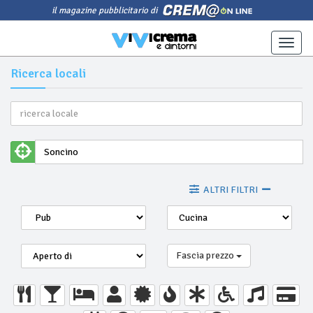
il magazine pubblicitario di
Toggle
naviga
Ricerca locali
ALTRI FILTRI
Fascia prezzo