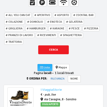
# ALL YOU CAN EAT
# APERITIVO
# ASPORTO
# COCKTAIL BAR
# COLAZIONE
# DOMICILIO
# ENOTECA
# GELATERIA
# GRIGLIERIA
# HAMBURGER
# KARAOKE
# PESCE
# PIZZERIA
# PRANZO DI LAVORO
# RICEVIMENTI
# SPAGHETTERIA
# TRATTORIA
CERCA
Lista
Mappa
Pagina
locali
•
1 locali trovati
ORDINA PER:
RILEVANZA
NOME
I ViaggiaStorie
€ -
pub, live
via Cavagne, 8 - Soncino
OGGI APERTO