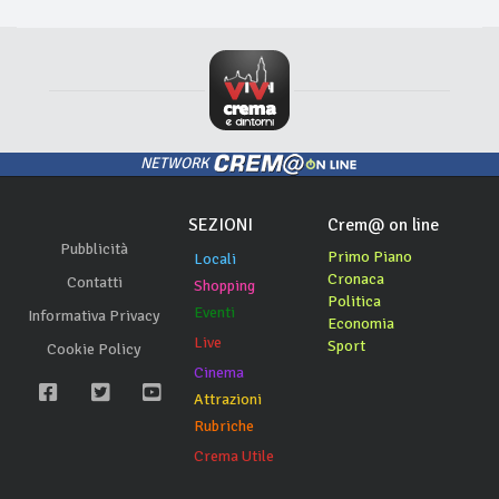
NETWORK
SEZIONI
Crem@ on line
Pubblicità
Primo Piano
Locali
Cronaca
Contatti
Shopping
Politica
Eventi
Informativa Privacy
Economia
Live
Sport
Cookie Policy
Cinema
Attrazioni
Rubriche
Crema Utile