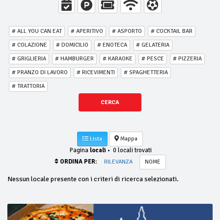
# ALL YOU CAN EAT
# APERITIVO
# ASPORTO
# COCKTAIL BAR
# COLAZIONE
# DOMICILIO
# ENOTECA
# GELATERIA
# GRIGLIERIA
# HAMBURGER
# KARAOKE
# PESCE
# PIZZERIA
# PRANZO DI LAVORO
# RICEVIMENTI
# SPAGHETTERIA
# TRATTORIA
CERCA
Lista
Mappa
Pagina
locali
•
0 locali trovati
ORDINA PER:
RILEVANZA
NOME
Nessun locale presente con i criteri di ricerca selezionati.