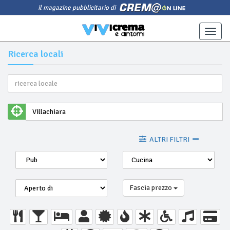
il magazine pubblicitario di
Toggle
naviga
Ricerca locali
ALTRI FILTRI
Fascia prezzo