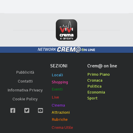
NETWORK
SEZIONI
Crem@ on line
Pubblicità
Primo Piano
Locali
Cronaca
Contatti
Shopping
Politica
Eventi
Informativa Privacy
Economia
Live
Sport
Cookie Policy
Cinema
Attrazioni
Rubriche
Crema Utile