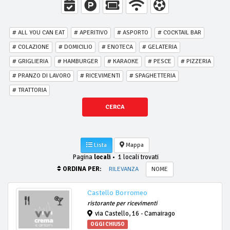
# ALL YOU CAN EAT
# APERITIVO
# ASPORTO
# COCKTAIL BAR
# COLAZIONE
# DOMICILIO
# ENOTECA
# GELATERIA
# GRIGLIERIA
# HAMBURGER
# KARAOKE
# PESCE
# PIZZERIA
# PRANZO DI LAVORO
# RICEVIMENTI
# SPAGHETTERIA
# TRATTORIA
CERCA
Lista
Mappa
Pagina
locali
•
1 locali trovati
ORDINA PER:
RILEVANZA
NOME
Castello Borromeo
ristorante per ricevimenti
via Castello, 16 - Camairago
OGGI CHIUSO