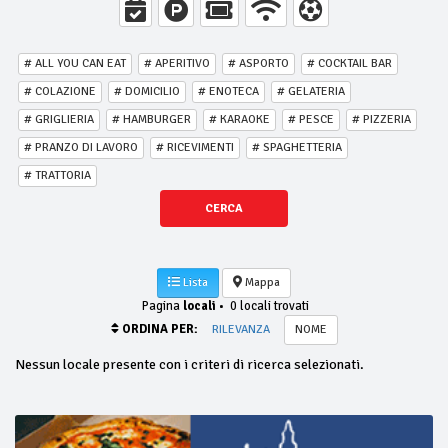
# ALL YOU CAN EAT
# APERITIVO
# ASPORTO
# COCKTAIL BAR
# COLAZIONE
# DOMICILIO
# ENOTECA
# GELATERIA
# GRIGLIERIA
# HAMBURGER
# KARAOKE
# PESCE
# PIZZERIA
# PRANZO DI LAVORO
# RICEVIMENTI
# SPAGHETTERIA
# TRATTORIA
CERCA
Lista
Mappa
Pagina
locali
•
0 locali trovati
ORDINA PER:
RILEVANZA
NOME
Nessun locale presente con i criteri di ricerca selezionati.