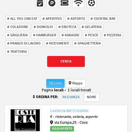
# ALL YOU CAN EAT
# APERITIVO
# ASPORTO
# COCKTAIL BAR
# COLAZIONE
# DOMICILIO
# ENOTECA
# GELATERIA
# GRIGLIERIA
# HAMBURGER
# KARAOKE
# PESCE
# PIZZERIA
# PRANZO DI LAVORO
# RICEVIMENTI
# SPAGHETTERIA
# TRATTORIA
CERCA
Lista
Mappa
Pagina
locali
•
1 locali trovati
ORDINA PER:
RILEVANZA
NOME
Losteria del Crostino
€ -
ristorante, osteria, asporto
via Europa,25 - Covo
OGGI APERTO