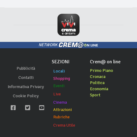
NETWORK
SEZIONI
Crem@ on line
Pubblicità
Primo Piano
Locali
Cronaca
Contatti
Shopping
Politica
Eventi
Informativa Privacy
Economia
Live
Sport
Cookie Policy
Cinema
Attrazioni
Rubriche
Crema Utile