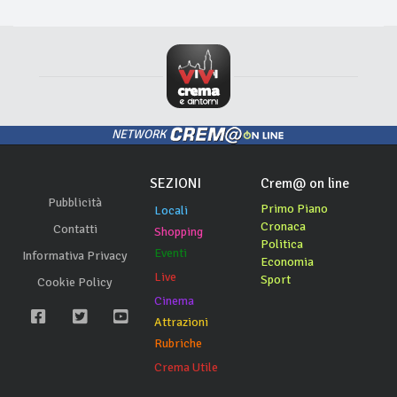
NETWORK
SEZIONI
Crem@ on line
Pubblicità
Primo Piano
Locali
Cronaca
Contatti
Shopping
Politica
Eventi
Informativa Privacy
Economia
Live
Sport
Cookie Policy
Cinema
Attrazioni
Rubriche
Crema Utile