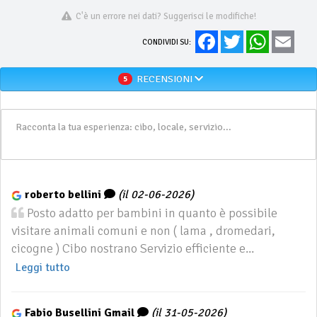
C'è un errore nei dati? Suggerisci le modifiche!
Facebook
Twitter
WhatsApp
Email
CONDIVIDI SU:
RECENSIONI
5
roberto bellini
(il 02-06-2026)
Posto adatto per bambini in quanto è possibile
visitare animali comuni e non ( lama , dromedari,
cicogne ) Cibo nostrano Servizio efficiente e...
Leggi tutto
Fabio Busellini Gmail
(il 31-05-2026)