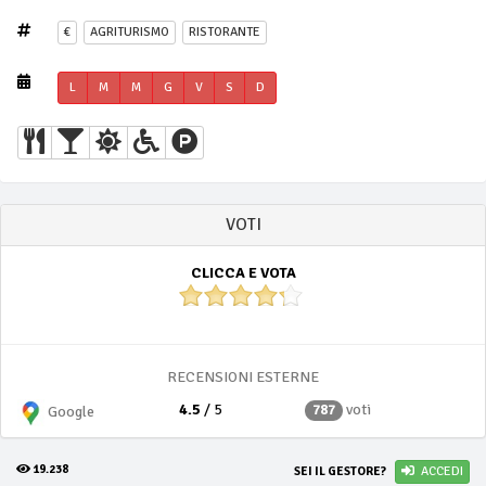
€
AGRITURISMO
RISTORANTE
L
M
M
G
V
S
D
VOTI
CLICCA E VOTA
RECENSIONI ESTERNE
4.5
/ 5
voti
787
Google
19.238
SEI IL GESTORE?
ACCEDI