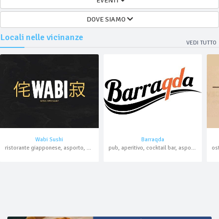
EVENTI
DOVE SIAMO
Locali nelle vicinanze
VEDI TUTTO
Wabi Sushi
Barraqda
ristorante giapponese, asporto, domicilio
pub, aperitivo, cocktail bar, asporto