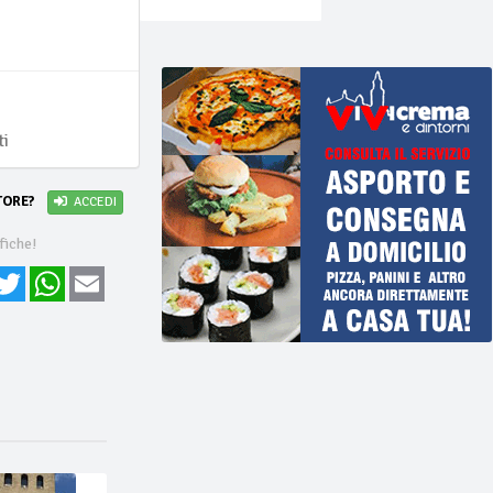
ti
TORE?
ACCEDI
fiche!
cebook
Twitter
WhatsApp
Email