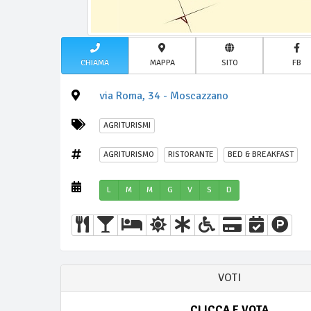
CHIAMA
MAPPA
SITO
FB
via Roma, 34 - Moscazzano
AGRITURISMI
AGRITURISMO
RISTORANTE
BED & BREAKFAST
L
M
M
G
V
S
D
VOTI
CLICCA E VOTA