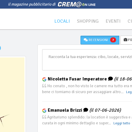
il magazine pubblicitario di
LOCALI
SHOPPING
EVENTI
C
RECENSIONI
FO
7
o
Nicoletta Fusar Imperatore
(il 18-0
Ho cenato , non ho visto le camere ma tutto era
bene ci torniamo di sicuro per assaggiare altro...
Leg
Emanuela Brizzi
(il 07-06-2026)
Agriturismo splendido: la location è suggestiva e
curata in ogni minimo dettaglio e super...
Leggi tutto