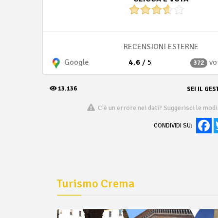
RECENSIONI ESTERNE
4.6
/ 5
vo
Google
372
13.136
SEI IL GES
C'è un errore nei dati? Suggerisci le modi
Fa
CONDIVIDI SU:
Turismo Crema