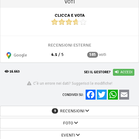
VOTI
CLICCA E VOTA
RECENSIONI ESTERNE
4.1
/ 5
voti
585
Google
16.663
SEI IL GESTORE?
ACCEDI
C'è un errore nei dati? Suggerisci le modifiche!
Facebook
Twitter
WhatsApp
Email
CONDIVIDI SU:
RECENSIONI
9
FOTO
EVENTI