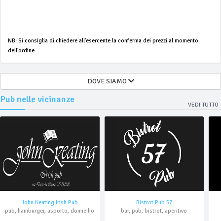
NB: Si consiglia di chiedere all'esercente la conferma dei prezzi al momento
dell'ordine.
DOVE SIAMO
Pub nelle vicinanze
VEDI TUTTO
John Keating Irish Pub
Bistrot Pub 57
pub, hamburger, asporto, domicilio
bar, pub, bistrot, aperitivo