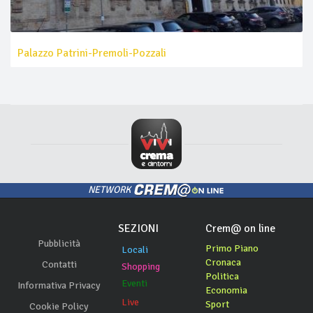
Palazzo Patrini-Premoli-Pozzali
NETWORK
SEZIONI
Crem@ on line
Pubblicità
Primo Piano
Locali
Cronaca
Contatti
Shopping
Politica
Eventi
Informativa Privacy
Economia
Live
Sport
Cookie Policy