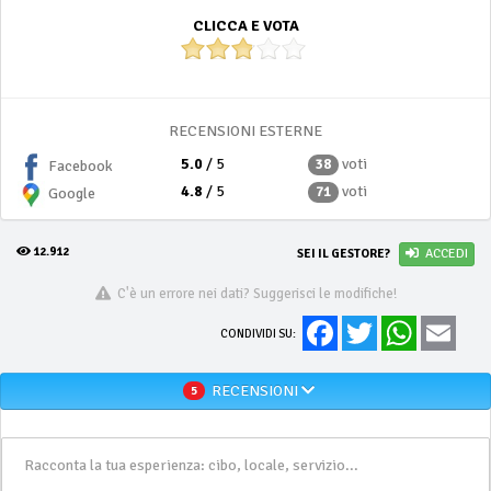
CLICCA E VOTA
RECENSIONI ESTERNE
5.0
/ 5
voti
38
Facebook
4.8
/ 5
voti
71
Google
12.912
SEI IL GESTORE?
ACCEDI
C'è un errore nei dati? Suggerisci le modifiche!
Facebook
Twitter
WhatsApp
Email
CONDIVIDI SU:
RECENSIONI
5