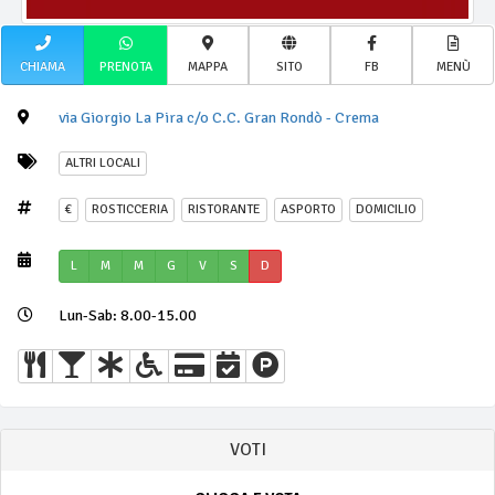
CHIAMA
PRENOTA
MAPPA
SITO
FB
MENÙ
via Giorgio La Pira c/o C.C. Gran Rondò - Crema
ALTRI LOCALI
€
ROSTICCERIA
RISTORANTE
ASPORTO
DOMICILIO
L
M
M
G
V
S
D
Lun-Sab: 8.00-15.00
VOTI