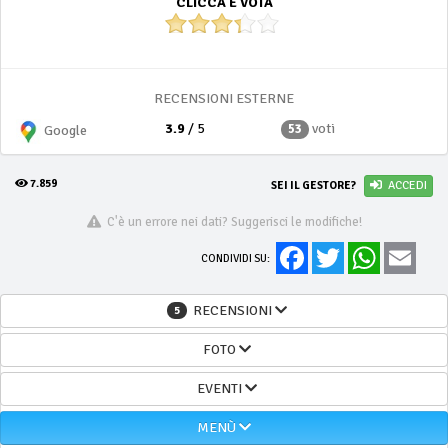
CLICCA E VOTA
RECENSIONI ESTERNE
3.9
/ 5
voti
53
Google
7.859
SEI IL GESTORE?
ACCEDI
C'è un errore nei dati? Suggerisci le modifiche!
Facebook
Twitter
WhatsApp
Email
CONDIVIDI SU:
RECENSIONI
5
FOTO
EVENTI
MENÙ