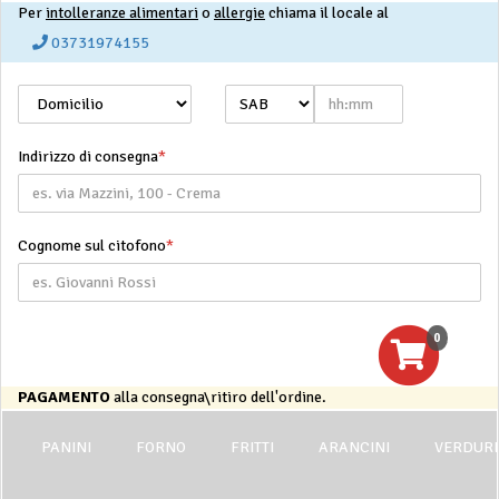
Per
intolleranze alimentari
o
allergie
chiama il locale al
03731974155
Indirizzo di consegna
*
Cognome sul citofono
*
PAGAMENTO
alla consegna\ritiro dell'ordine.
PANINI
FORNO
FRITTI
ARANCINI
VERDURE