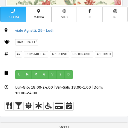
CHIAMA
MAPPA
SITO
FB
IG
viale Agnelli, 29 - Lodi
BAR E CAFFE'
€€
COCKTAIL BAR
APERITIVO
RISTORANTE
ASPORTO
L
M
M
G
V
S
D
Lun-Gio: 18.00-24.00 | Ven-Sab: 18.00-1.00 | Dom:
18.00-24.00
VOTI