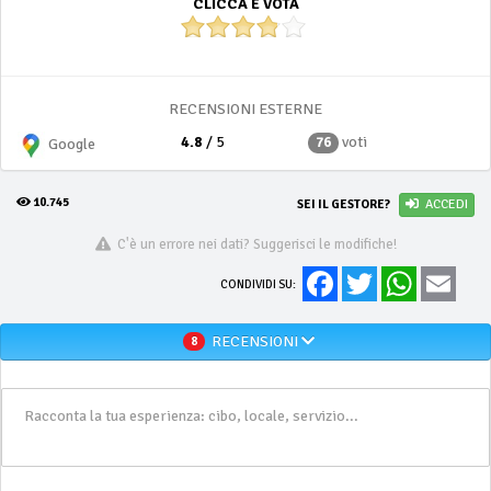
CLICCA E VOTA
RECENSIONI ESTERNE
4.8
/ 5
voti
76
Google
10.745
SEI IL GESTORE?
ACCEDI
C'è un errore nei dati? Suggerisci le modifiche!
Facebook
Twitter
WhatsApp
Email
CONDIVIDI SU:
RECENSIONI
8