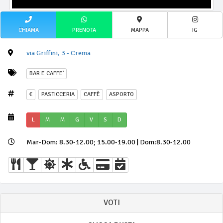
CHIAMA
PRENOTA
MAPPA
IG
via Griffini, 3 - Crema
BAR E CAFFE'
€
PASTICCERIA
CAFFÈ
ASPORTO
L
M
M
G
V
S
D
Mar-Dom: 8.30-12.00; 15.00-19.00 | Dom:8.30-12.00
VOTI