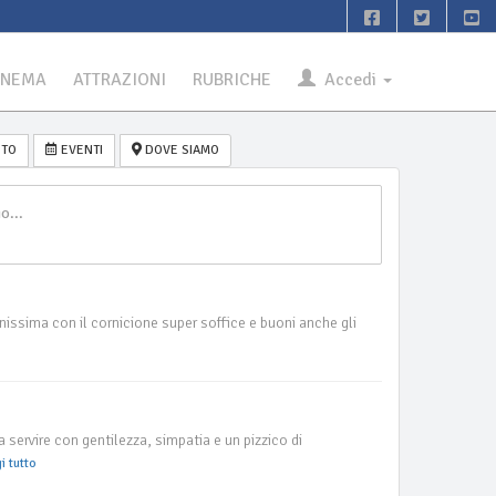
INEMA
ATTRAZIONI
RUBRICHE
Accedi
TO
EVENTI
DOVE SIAMO
issima con il cornicione super soffice e buoni anche gli
servire con gentilezza, simpatia e un pizzico di
i tutto