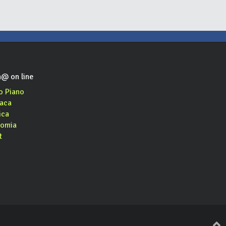
@ on line
o Piano
aca
ica
omia
t