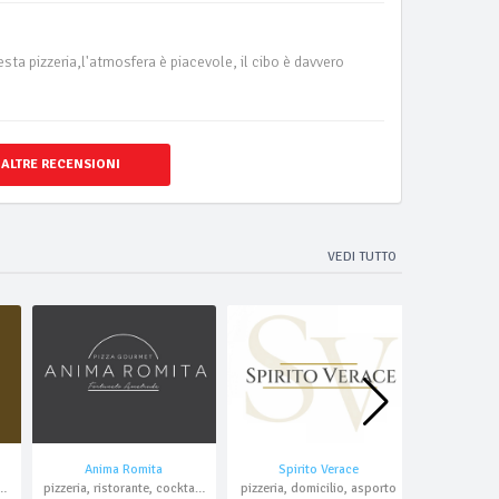
ta pizzeria,l'atmosfera è piacevole, il cibo è davvero
 ALTRE RECENSIONI
VEDI TUTTO
Anima Romita
Spirito Verace
Pizze
ria, bar, domicilio, asporto
pizzeria, ristorante, cocktail bar, asporto
pizzeria, domicilio, asporto
pizzeria al