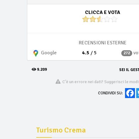
CLICCA E VOTA
RECENSIONI ESTERNE
4.5
/ 5
vo
Google
272
9.209
SEI IL GES
C'è un errore nei dati? Suggerisci le modi
Fa
CONDIVIDI SU:
Turismo Crema