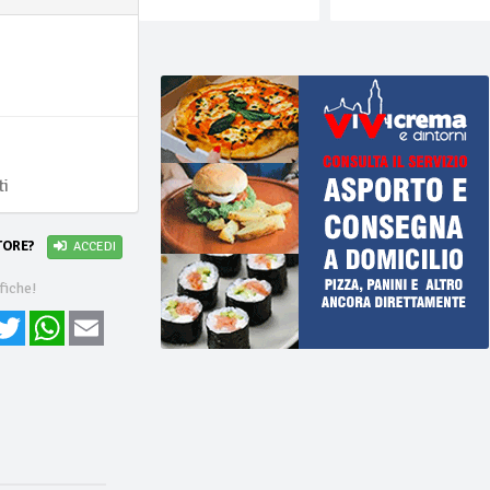
ti
TORE?
ACCEDI
fiche!
cebook
Twitter
WhatsApp
Email