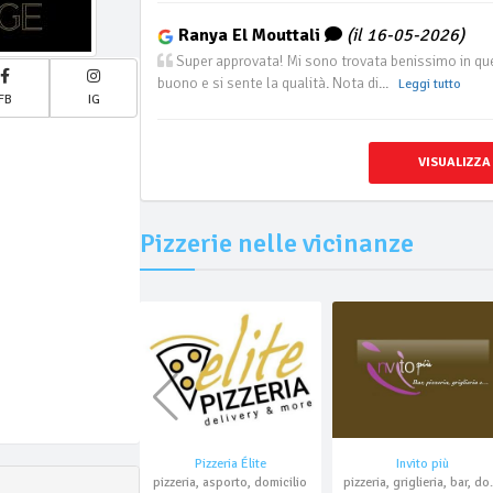
Ranya El Mouttali
(il 16-05-2026)
Super approvata! Mi sono trovata benissimo in ques
buono e si sente la qualità. Nota di...
Leggi tutto
FB
IG
VISUALIZZA
Pizzerie nelle vicinanze
Pizzeria Élite
Invito più
pizzeria, asporto, domicilio
pizzeria, griglie