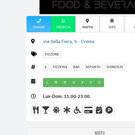
CHIAMA
PRENOTA
MAPPA
SITO
via della Fiera, 9 - Crema
PIZZERIE
€
PIZZERIA
BAR
ASPORTO
DOMICILIO
L
M
M
G
V
S
D
Lun-Dom: 11.00-23.00
VOTI