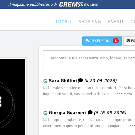
il magazine pubblicitario di
LOCALI
SHOPPING
EVENTI
C
RECENSIONI
FO
8
Sara Ghillini
(il 20-05-2026)
Locale semplice ma con tutti i comfort. Pizza buon
ingredienti scelti, vasta scelta di pizze...
Leggi tutto
Giorgia Guarneri
(il 16-05-2026)
Luogo accogliente, ragazzi giovani sempre pronti a 
divertimento giusto per far ritorno e mangiarsi...
Legg