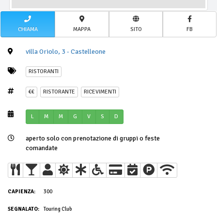
CHIAMA
MAPPA
SITO
FB
villa Oriolo, 3 - Castelleone
RISTORANTI
€€
RISTORANTE
RICEVIMENTI
L
M
M
G
V
S
D
aperto solo con prenotazione di gruppi o feste
comandate
CAPIENZA:
300
SEGNALATO:
Touring Club