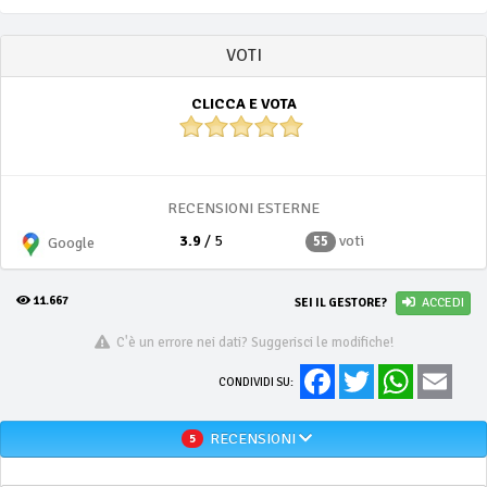
VOTI
CLICCA E VOTA
RECENSIONI ESTERNE
3.9
/ 5
voti
55
Google
11.667
SEI IL GESTORE?
ACCEDI
C'è un errore nei dati? Suggerisci le modifiche!
Facebook
Twitter
WhatsApp
Email
CONDIVIDI SU:
RECENSIONI
5