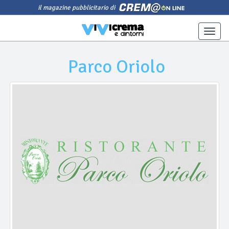
il magazine pubblicitario di
Toggle
naviga
Parco Oriolo