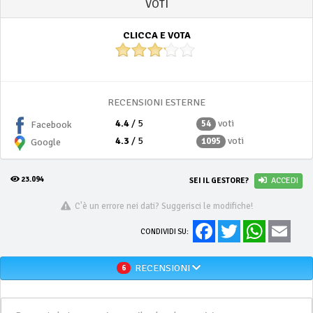
VOTI
CLICCA E VOTA
RECENSIONI ESTERNE
4.4
/ 5
voti
54
Facebook
4.3
/ 5
voti
1095
Google
23.094
SEI IL GESTORE?
ACCEDI
C'è un errore nei dati? Suggerisci le modifiche!
Facebook
Twitter
WhatsApp
Email
CONDIVIDI SU:
RECENSIONI
6