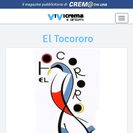
il magazine pubblicitario di
Toggle
naviga
El Tocororo