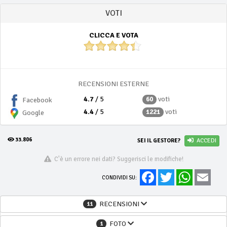
VOTI
CLICCA E VOTA
RECENSIONI ESTERNE
4.7
/ 5
voti
60
Facebook
4.4
/ 5
voti
1221
Google
33.806
SEI IL GESTORE?
ACCEDI
C'è un errore nei dati? Suggerisci le modifiche!
Facebook
Twitter
WhatsApp
Email
CONDIVIDI SU:
RECENSIONI
11
FOTO
1