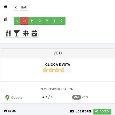
€
BAR
L
M
M
G
V
S
D
VOTI
CLICCA E VOTA
RECENSIONI ESTERNE
4.3
/ 5
voti
245
Google
23.000
SEI IL GESTORE?
ACCEDI